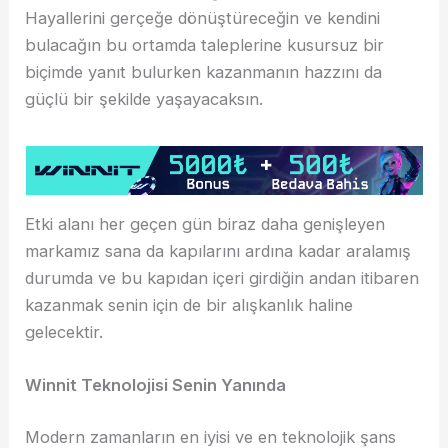
Hayallerini gerçeğe dönüştüreceğin ve kendini
bulacağın bu ortamda taleplerine kusursuz bir
biçimde yanıt bulurken kazanmanın hazzını da
güçlü bir şekilde yaşayacaksın.
Etki alanı her geçen gün biraz daha genişleyen
markamız sana da kapılarını ardına kadar aralamış
durumda ve bu kapıdan içeri girdiğin andan itibaren
kazanmak senin için de bir alışkanlık haline
gelecektir.
Winnit Teknolojisi Senin Yanında
Modern zamanların en iyisi ve en teknolojik şans