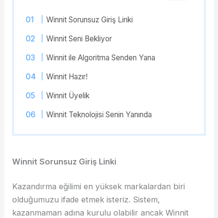
Winnit Sorunsuz Giriş Linki
Winnit Seni Bekliyor
Winnit ile Algoritma Senden Yana
Winnit Hazır!
Winnit Üyelik
Winnit Teknolojisi Senin Yanında
Winnit Sorunsuz Giriş Linki
Kazandırma eğilimi en yüksek markalardan biri
olduğumuzu ifade etmek isteriz. Sistem,
kazanmaman adına kurulu olabilir ancak Winnit