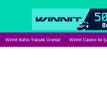
Winnit Bahis Yüksek Oranlar
Winnit Casino ile 