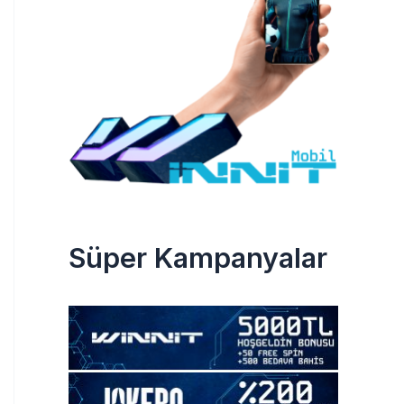
Süper Kampanyalar